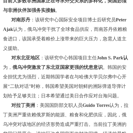
目前大多数非洲国家正在寻求外交关系的多样化，美国必须
与非洲伙伴加强务实接触
。
对南苏丹
：该研究中心国际安全项目博士后研究员
Peter
Ajak
认为，俄乌冲突干扰了全球食品供应，而南苏丹依赖粮
食进口，该国承受着粮价上涨带来的巨大压力，急需人道主
义援助。
对东北亚地区
：该研究中心韩国项目主任
John S. Park认
为，
俄乌冲突激发了东北亚国家更强的忧患意识
。韩国的安
全担忧尤为强烈，近期韩国学者在与哈佛大学贝尔弗中心开
展“二轨对话”时称，韩国希望美国对朝鲜的洲际弹道导弹计
划给予足够关注；日本希望通过美日合作应对台海问题。
对拉丁美洲
：美国国防部文职人员
Guido Torres
认为，拉
丁美洲严重依赖俄罗斯的能源、粮食和化肥供应，因此，俄
乌冲突对该地区的经济形势造成严重打击。当前拉丁美洲的