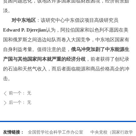
贫困问题恶化，该地区许多国家面临财政困境，经济前景黯
淡。
对中东地区
：该研究中心中东倡议项目高级研究员
Edward P. Djerejian
认为，阿拉伯国家和以色列不愿因在美
国和俄罗斯之间选边站队而卷入大国竞争，中东地区国家有
自身利益考量。值得注意的是，
俄乌冲突加剧了中东能源生
产国与其他国家间本就严重的经济分歧
，前者获得了创纪录
的石油和天然气收入，而后者面临能源和商品价格高企的冲
击。
前一个：
无
ꄴ
后一个：
无
ꄲ
友情链接：
全国哲学社会科学工作办公室
中央党校（国家行政学