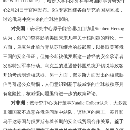
the War in Ukraine），哈佛大学贝尔弗科学与国际事务研究中
心2月24日于官网发布。6位专家围绕各自研究的国别区域，
讨论俄乌冲突带来的全球性影响。
对美国
：该研究中心原子能管理项目助理Stephen Herzog
认为，俄乌冲突将影响美国未来几年关于核问题的辩论。一
方面，乌克兰此前放弃从苏联继承的核武库，以换取美英俄
三国的安全保证，但如今却被俄罗斯这一曾经的安全承诺者
发起特别军事行动。乌克兰的遭遇使韩国总统尹锡悦等政客
开始考虑制造核武器。另一方面，俄罗斯方面发出的核威胁
信号引起公众警惕，人们意识到基于核威慑的全球核秩序具
有危险性，核威慑问题亟待进一步的政策辩论。
对非洲
：该研究中心执行董事Natalie Colbert认为，大多数
非洲国家不愿意在俄乌问题中站队，该地区的南非、苏丹和
乌干达等国与俄罗斯有着长期的安全或贸易合作关系。
鉴于