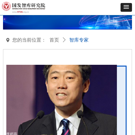
您的当前位置：
首页
ꄲ
智库专家
넹
李稻葵