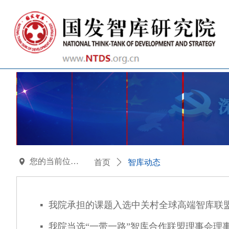
您的当前位置：
넹
首页
ꄲ
智库动态
我院承担的课题入选中关村全球高端智库联
넷
我院当选“一带一路”智库合作联盟理事会理
넷